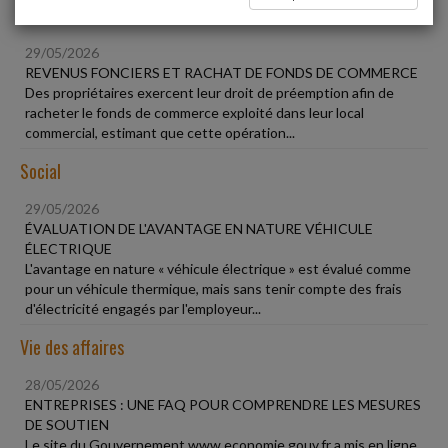
Fiscal TPE
29/05/2026
REVENUS FONCIERS ET RACHAT DE FONDS DE COMMERCE
Des propriétaires exercent leur droit de préemption afin de
racheter le fonds de commerce exploité dans leur local
commercial, estimant que cette opération...
Social
29/05/2026
ÉVALUATION DE L'AVANTAGE EN NATURE VÉHICULE
ÉLECTRIQUE
L'avantage en nature « véhicule électrique » est évalué comme
pour un véhicule thermique, mais sans tenir compte des frais
d'électricité engagés par l'employeur...
Vie des affaires
28/05/2026
ENTREPRISES : UNE FAQ POUR COMPRENDRE LES MESURES
DE SOUTIEN
Le site du Gouvernement www.economie.gouv.fr a mis en ligne