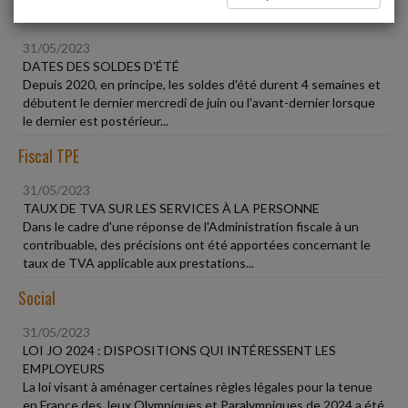
Vie des affaires
31/05/2023
DATES DES SOLDES D'ÉTÉ
Depuis 2020, en principe, les soldes d'été durent 4 semaines et
débutent le dernier mercredi de juin ou l'avant-dernier lorsque
le dernier est postérieur...
Fiscal TPE
31/05/2023
TAUX DE TVA SUR LES SERVICES À LA PERSONNE
Dans le cadre d'une réponse de l'Administration fiscale à un
contribuable, des précisions ont été apportées concernant le
taux de TVA applicable aux prestations...
Social
31/05/2023
LOI JO 2024 : DISPOSITIONS QUI INTÉRESSENT LES
EMPLOYEURS
La loi visant à aménager certaines règles légales pour la tenue
en France des Jeux Olympiques et Paralympiques de 2024 a été