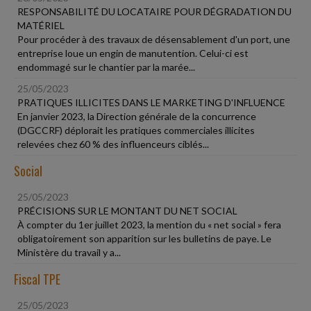
RESPONSABILITÉ DU LOCATAIRE POUR DÉGRADATION DU
MATÉRIEL
Pour procéder à des travaux de désensablement d'un port, une
entreprise loue un engin de manutention. Celui-ci est
endommagé sur le chantier par la marée...
25/05/2023
PRATIQUES ILLICITES DANS LE MARKETING D'INFLUENCE
En janvier 2023, la Direction générale de la concurrence
(DGCCRF) déplorait les pratiques commerciales illicites
relevées chez 60 % des influenceurs ciblés...
Social
25/05/2023
PRÉCISIONS SUR LE MONTANT DU NET SOCIAL
À compter du 1er juillet 2023, la mention du « net social » fera
obligatoirement son apparition sur les bulletins de paye. Le
Ministère du travail y a...
Fiscal TPE
25/05/2023