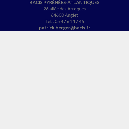
BACIS PYRÉNÉES-ATLANTIQUES
26 allée des Arroques
64600 Anglet
Tél. : 05 47 64 17 46
patrick.berger@bacis.fr
BACIS NORMANDIE
2 rue de l'Église
61290 Longny-les-Villages
Tél. : 06 27 24 15 89
christelle@cabinet-begroup.fr
ACCUEIL
PLAN
MENTIONS LÉGALES
CONTACT
copyright@Groupe Revue Fiduciaire