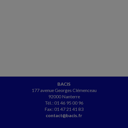
BACIS
177 avenue Georges Clémenceau
92000 Nanterre
Tél. : 01 46 95 00 96
Fax : 01 47 21 41 83
contact@bacis.fr