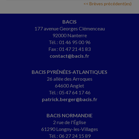
<< Brèves précédent(es)
BACIS
177 avenue Georges Clémenceau
92000 Nanterre
Tél. : 01 46 95 00 96
Fax : 01 47 21 41 83
contact@bacis.fr
BACIS PYRÉNÉES-ATLANTIQUES
26 allée des Arroques
64600 Anglet
Tél. : 05 47 64 17 46
patrick.berger@bacis.fr
BACIS NORMANDIE
2 rue de l'Église
61290 Longny-les-Villages
Tél. : 06 27 24 15 89