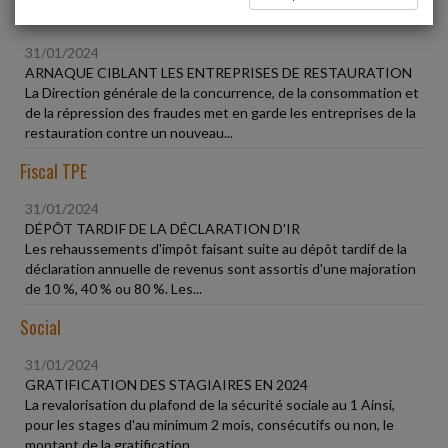
Vie des affaires
31/01/2024
ARNAQUE CIBLANT LES ENTREPRISES DE RESTAURATION
La Direction générale de la concurrence, de la consommation et
de la répression des fraudes met en garde les entreprises de la
restauration contre un nouveau...
Fiscal TPE
31/01/2024
DÉPÔT TARDIF DE LA DÉCLARATION D'IR
Les rehaussements d'impôt faisant suite au dépôt tardif de la
déclaration annuelle de revenus sont assortis d'une majoration
de 10 %, 40 % ou 80 %. Les...
Social
31/01/2024
GRATIFICATION DES STAGIAIRES EN 2024
La revalorisation du plafond de la sécurité sociale au 1 Ainsi,
pour les stages d'au minimum 2 mois, consécutifs ou non, le
montant de la gratification...