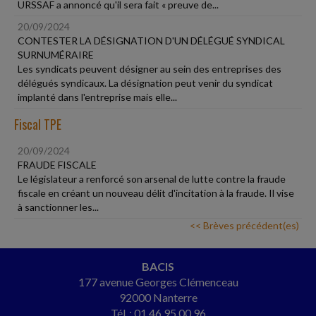
URSSAF a annoncé qu'il sera fait « preuve de...
20/09/2024
CONTESTER LA DÉSIGNATION D'UN DÉLÉGUÉ SYNDICAL
SURNUMÉRAIRE
Les syndicats peuvent désigner au sein des entreprises des
délégués syndicaux. La désignation peut venir du syndicat
implanté dans l'entreprise mais elle...
Fiscal TPE
20/09/2024
FRAUDE FISCALE
Le législateur a renforcé son arsenal de lutte contre la fraude
fiscale en créant un nouveau délit d'incitation à la fraude. Il vise
à sanctionner les...
<< Brèves précédent(es)
BACIS
177 avenue Georges Clémenceau
92000 Nanterre
Tél. : 01 46 95 00 96