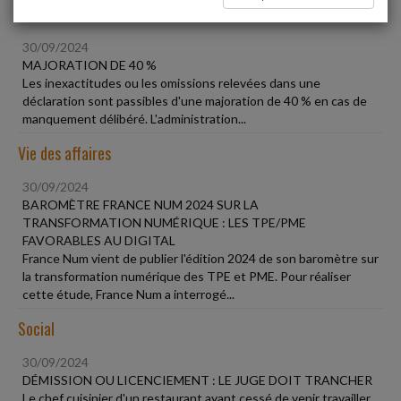
Fiscal TPE
30/09/2024
MAJORATION DE 40 %
Les inexactitudes ou les omissions relevées dans une
déclaration sont passibles d'une majoration de 40 % en cas de
manquement délibéré. L'administration...
Vie des affaires
30/09/2024
BAROMÈTRE FRANCE NUM 2024 SUR LA
TRANSFORMATION NUMÉRIQUE : LES TPE/PME
FAVORABLES AU DIGITAL
France Num vient de publier l'édition 2024 de son baromètre sur
la transformation numérique des TPE et PME. Pour réaliser
cette étude, France Num a interrogé...
Social
30/09/2024
DÉMISSION OU LICENCIEMENT : LE JUGE DOIT TRANCHER
Le chef cuisinier d'un restaurant ayant cessé de venir travailler,