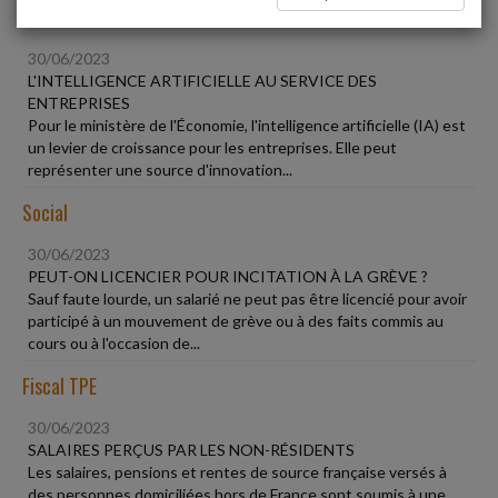
Vie des affaires
30/06/2023
L'INTELLIGENCE ARTIFICIELLE AU SERVICE DES
ENTREPRISES
Pour le ministère de l'Économie, l'intelligence artificielle (IA) est
un levier de croissance pour les entreprises. Elle peut
représenter une source d'innovation...
Social
30/06/2023
PEUT-ON LICENCIER POUR INCITATION À LA GRÈVE ?
Sauf faute lourde, un salarié ne peut pas être licencié pour avoir
participé à un mouvement de grève ou à des faits commis au
cours ou à l'occasion de...
Fiscal TPE
30/06/2023
SALAIRES PERÇUS PAR LES NON-RÉSIDENTS
Les salaires, pensions et rentes de source française versés à
des personnes domiciliées hors de France sont soumis à une