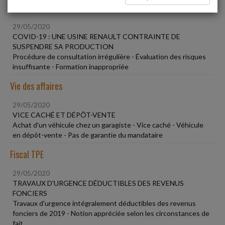
Social
29/05/2020
COVID-19 : UNE USINE RENAULT CONTRAINTE DE
SUSPENDRE SA PRODUCTION
Procédure de consultation irrégulière - Évaluation des risques
insuffisante - Formation inappropriée
Vie des affaires
29/05/2020
VICE CACHÉ ET DÉPÔT-VENTE
Achat d'un véhicule chez un garagiste - Vice caché - Véhicule
en dépôt-vente - Pas de garantie du mandataire
Fiscal TPE
29/05/2020
TRAVAUX D'URGENCE DÉDUCTIBLES DES REVENUS
FONCIERS
Travaux d'urgence intégralement déductibles des revenus
fonciers de 2019 - Notion appréciée selon les circonstances de
fait