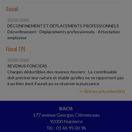
Social
20/05/2020
DÉCONFINEMENT ET DÉPLACEMENTS PROFESSIONNELS
Déconfinement - Déplacements professionnels - Attestation
employeur
Fiscal TPE
20/05/2020
REVENUS FONCIERS
Charges déductibles des revenus fonciers - Le contribuable
doit préciser leur nature et établir qu'elles ne se rapportent pas
à un bien dont il aurait pu se réserver la jouissance
<< Brèves précédent(es)
BACIS
177 avenue Georges Clémenceau
92000 Nanterre
Tél. : 01 46 95 00 96