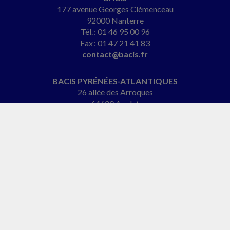
177 avenue Georges Clémenceau
92000 Nanterre
Tél. : 01 46 95 00 96
Fax : 01 47 21 41 83
contact@bacis.fr
BACIS PYRÉNÉES-ATLANTIQUES
26 allée des Arroques
64600 Anglet
Tél. : 05 47 64 17 46
patrick.berger@bacis.fr
BACIS NORMANDIE
2 rue de l'Église
61290 Longny-les-Villages
Tél. : 06 27 24 15 89
christelle@cabinet-begroup.fr