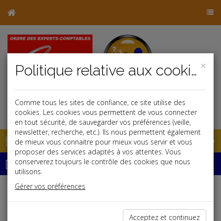
×
Politique relative aux cookies
Comme tous les sites de confiance, ce site utilise des
j
cookies. Les cookies vous permettent de vous connecter
en tout sécurité, de sauvegarder vos préférences (veille,
newsletter, recherche, etc.). Ils nous permettent également
Base documentaire
de mieux vous connaitre pour mieux vous servir et vous
proposer des services adaptés à vos attentes. Vous
Dépêches
conserverez toujours le contrôle des cookies que nous
utilisons.
Gérer vos préférences
j
a
b
Fiscal TPE
Date: 2022-05-24
Acceptez et continuez