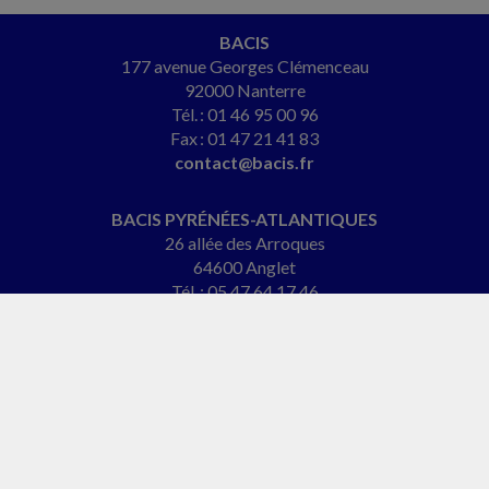
BACIS
177 avenue Georges Clémenceau
92000 Nanterre
Tél. : 01 46 95 00 96
Fax : 01 47 21 41 83
contact@bacis.fr
BACIS PYRÉNÉES-ATLANTIQUES
26 allée des Arroques
64600 Anglet
Tél. : 05 47 64 17 46
patrick.berger@bacis.fr
BACIS NORMANDIE
2 rue de l'Église
61290 Longny-les-Villages
Tél. : 06 27 24 15 89
christelle@cabinet-begroup.fr