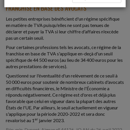
FRANCHISE EN BASE DES AVOCATS
Les petites entreprises bénéficient d'un régime spécifique
en matière de TVA puisqu'elles ne sont pas tenues de
déclarer et payer la TVA si leur chiffre d'affaires n'excède
pas un certain seuil.
Pour certaines professions tels les avocats, ce régime de la
franchise en base de TVA s'applique en-deçà d'un seuil
spécifique de 44 500 euros (au lieu de 34 400 euros pour les
autres prestations de services).
Questionné sur l'éventualité d'un relèvement de ce seuil à
50 000 euros pour soutenir de nombreux cabinets d'avocats
en difficultés financières, le Ministre de l'Économie a
répondu négativement. Ce régime est d'ores et déjà plus
favorable que celui en vigueur dans la plupart des autres
États de l'UE. Par ailleurs, le seuil actuellement en vigueur
s'applique pour la période 2020-2022 et sera donc
er
revalorisé au 1
janvier 2023.
Rép. min. Dupont-Aignan n° 44126, JO AN du 26 avril 2022,