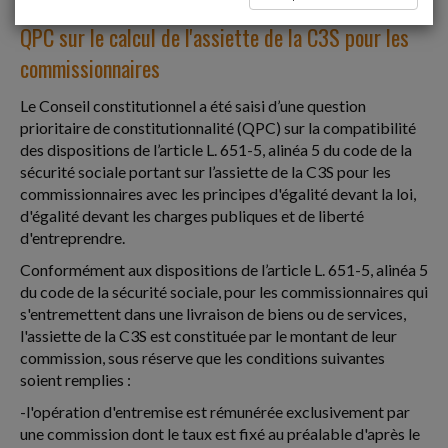
QPC sur le calcul de l'assiette de la C3S pour les
commissionnaires
Le Conseil constitutionnel a été saisi d’une question
prioritaire de constitutionnalité (QPC) sur la compatibilité
des dispositions de l’article L. 651-5, alinéa 5 du code de la
sécurité sociale portant sur l’assiette de la C3S pour les
commissionnaires avec les principes d'égalité devant la loi,
d'égalité devant les charges publiques et de liberté
d'entreprendre.
Conformément aux dispositions de l’article L. 651-5, alinéa 5
du code de la sécurité sociale, pour les commissionnaires qui
s'entremettent dans une livraison de biens ou de services,
l'assiette de la C3S est constituée par le montant de leur
commission, sous réserve que les conditions suivantes
soient remplies :
-l'opération d'entremise est rémunérée exclusivement par
une commission dont le taux est fixé au préalable d'après le