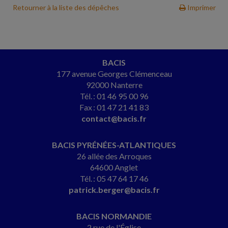
Retourner à la liste des dépêches
Imprimer
BACIS
177 avenue Georges Clémenceau
92000 Nanterre
Tél. : 01 46 95 00 96
Fax : 01 47 21 41 83
contact@bacis.fr
BACIS PYRÉNÉES-ATLANTIQUES
26 allée des Arroques
64600 Anglet
Tél. : 05 47 64 17 46
patrick.berger@bacis.fr
BACIS NORMANDIE
2 rue de l'Église