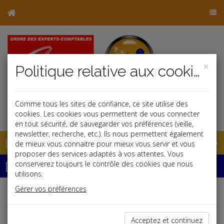
×
Politique relative aux cookies
Comme tous les sites de confiance, ce site utilise des
j
cookies. Les cookies vous permettent de vous connecter
en tout sécurité, de sauvegarder vos préférences (veille,
newsletter, recherche, etc.). Ils nous permettent également
Base documentaire
de mieux vous connaitre pour mieux vous servir et vous
proposer des services adaptés à vos attentes. Vous
Dépêches
conserverez toujours le contrôle des cookies que nous
utilisons.
Gérer vos préférences
j
a
b
Fiscal,Social
Acceptez et continuez
Contribution sociale de solidarité des sociétés (C3S)