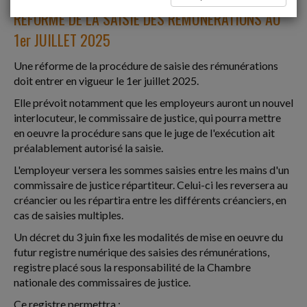
RÉFORME DE LA SAISIE DES RÉMUNÉRATIONS AU
1er JUILLET 2025
Une réforme de la procédure de saisie des rémunérations
doit entrer en vigueur le 1er juillet 2025.
Elle prévoit notamment que les employeurs auront un nouvel
interlocuteur, le commissaire de justice, qui pourra mettre
en oeuvre la procédure sans que le juge de l'exécution ait
préalablement autorisé la saisie.
L'employeur versera les sommes saisies entre les mains d'un
commissaire de justice répartiteur. Celui-ci les reversera au
créancier ou les répartira entre les différents créanciers, en
cas de saisies multiples.
Un décret du 3 juin fixe les modalités de mise en oeuvre du
futur registre numérique des saisies des rémunérations,
registre placé sous la responsabilité de la Chambre
nationale des commissaires de justice.
Ce registre permettra :