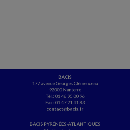
BACIS
177 avenue Georges Clémenceau
92000 Nanterre
Tél. : 01 46 95 00 96
Fax : 01 47 21 41 83
contact@bacis.fr
BACIS PYRÉNÉES-ATLANTIQUES