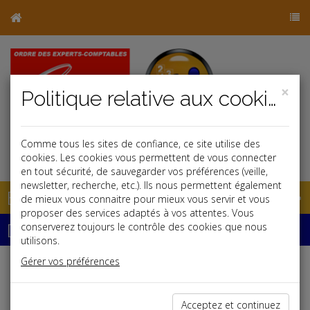
×
Politique relative aux cookies
Comme tous les sites de confiance, ce site utilise des
j
cookies. Les cookies vous permettent de vous connecter
en tout sécurité, de sauvegarder vos préférences (veille,
newsletter, recherche, etc.). Ils nous permettent également
Base documentaire
de mieux vous connaitre pour mieux vous servir et vous
proposer des services adaptés à vos attentes. Vous
Dépêches
conserverez toujours le contrôle des cookies que nous
utilisons.
Gérer vos préférences
j
a
b
Social, Paye
Date: 2025-06-26
Acceptez et continuez