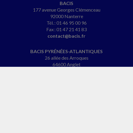
BACIS
177 avenue Georges Clémenceau
92000 Nanterre
Tél. : 01 46 95 00 96
Fax : 01 47 21 41 83
contact@bacis.fr
BACIS PYRÉNÉES-ATLANTIQUES
26 allée des Arroques
64600 Anglet
Tél. : 05 47 64 17 46
patrick.berger@bacis.fr
BACIS NORMANDIE
2 rue de l'Église
61290 Longny-les-Villages
Tél. : 06 27 24 15 89
christelle@cabinet-begroup.fr