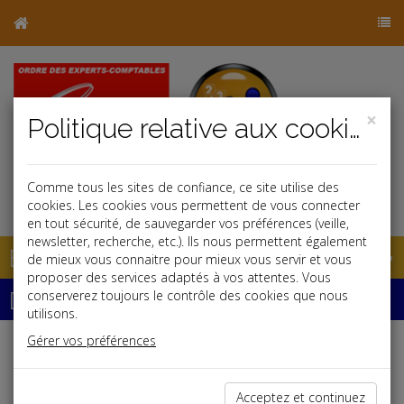
×
Politique relative aux cookies
Comme tous les sites de confiance, ce site utilise des
j
cookies. Les cookies vous permettent de vous connecter
en tout sécurité, de sauvegarder vos préférences (veille,
newsletter, recherche, etc.). Ils nous permettent également
Base documentaire
de mieux vous connaitre pour mieux vous servir et vous
proposer des services adaptés à vos attentes. Vous
Dépêches
conserverez toujours le contrôle des cookies que nous
utilisons.
Gérer vos préférences
j
a
b
Fiscal TPE
Date: 2020-07-29
Acceptez et continuez