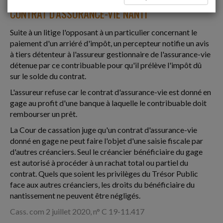
CONTRAT D'ASSURANCE-VIE NANTI
Suite à un litige l'opposant à un particulier concernant le
paiement d'un arriéré d'impôt, un percepteur notifie un avis
à tiers détenteur à l'assureur gestionnaire de l'assurance-vie
détenue par ce contribuable pour qu'il prélève l'impôt dû
sur le solde du contrat.
L'assureur refuse car le contrat d'assurance-vie est donné en
gage au profit d'une banque à laquelle le contribuable doit
rembourser un prêt.
La Cour de cassation juge qu'un contrat d'assurance-vie
donné en gage ne peut faire l'objet d'une saisie fiscale par
d'autres créanciers. Seul le créancier bénéficiaire du gage
est autorisé à procéder à un rachat total ou partiel du
contrat. Quels que soient les privilèges du Trésor Public
face aux autres créanciers, les droits du bénéficiaire du
nantissement ne peuvent être négligés.
Cass. com 2 juillet 2020, n° C 19-11.417